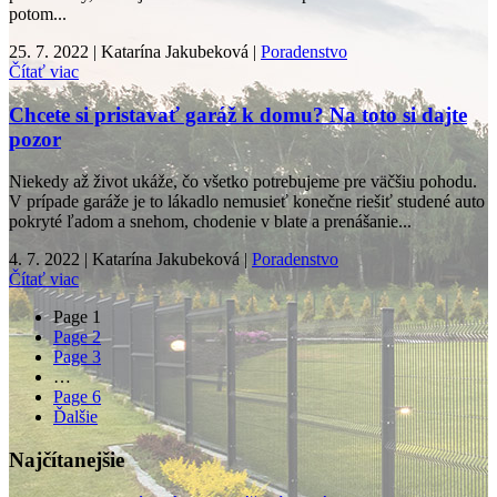
potom...
25. 7. 2022 | Katarína Jakubeková |
Poradenstvo
Čítať viac
Chcete si pristavať garáž k domu? Na toto si dajte
pozor
Niekedy až život ukáže, čo všetko potrebujeme pre väčšiu pohodu.
V prípade garáže je to lákadlo nemusieť konečne riešiť studené auto
pokryté ľadom a snehom, chodenie v blate a prenášanie...
4. 7. 2022 | Katarína Jakubeková |
Poradenstvo
Čítať viac
Page
1
Page
2
Page
3
…
Page
6
Ďalšie
Najčítanejšie