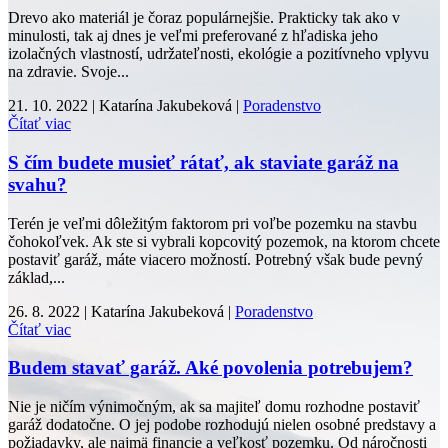
Drevo ako materiál je čoraz populárnejšie. Prakticky tak ako v
minulosti, tak aj dnes je veľmi preferované z hľadiska jeho
izolačných vlastností, udržateľnosti, ekológie a pozitívneho vplyvu
na zdravie. Svoje...
21. 10. 2022 | Katarína Jakubeková |
Poradenstvo
Čítať viac
S čím budete musieť rátať, ak staviate garáž na
svahu?
Terén je veľmi dôležitým faktorom pri voľbe pozemku na stavbu
čohokoľvek. Ak ste si vybrali kopcovitý pozemok, na ktorom chcete
postaviť garáž, máte viacero možností. Potrebný však bude pevný
základ,...
26. 8. 2022 | Katarína Jakubeková |
Poradenstvo
Čítať viac
Budem stavať garáž. Aké povolenia potrebujem?
Nie je ničím výnimočným, ak sa majiteľ domu rozhodne postaviť
garáž dodatočne. O jej podobe rozhodujú nielen osobné predstavy a
požiadavky, ale najmä financie a veľkosť pozemku. Od náročnosti