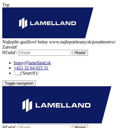
Top
Najlepšie garážové brány
www.najlepsiebrany.sk/poradenstvo/
Zatvoriť
Hľadať:
Hľadať
brany@lamelland.sk
+421 32 64 025 31
'.__('Search').'
Toggle navigation
Hľadať:
Hľadať