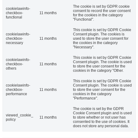
The cookie is set by GDPR cookie
cookielawinfo-
consent to record the user consent
checkbox-
11 months
for the cookies in the category
functional
"Functional".
This cookie is set by GDPR Cookie
cookielawinfo-
Consent plugin. The cookies is
checkbox-
11 months
used to store the user consent for
necessary
the cookies in the category
"Necessary".
This cookie is set by GDPR Cookie
cookielawinfo-
Consent plugin. The cookie is used
checkbox-
11 months
to store the user consent for the
others
cookies in the category "Other.
This cookie is set by GDPR Cookie
cookielawinfo-
Consent plugin. The cookie is used
checkbox-
11 months
to store the user consent for the
performance
cookies in the category
"Performance".
The cookie is set by the GDPR
Cookie Consent plugin and is used
viewed_cookie_
11 months
to store whether or not user has
policy
consented to the use of cookies. It
does not store any personal data.