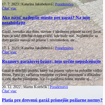
17. 7. 2023 | Katarína Jakubeková |
Poradenstvo
Čítať viac
Ako nájsť najlepšie miesto pre garáž? Na toto
nezabúdajte
Garáž, rovnako ako dom, staviate v ideálnom prípade na celý život.
Preto je také dôležité dobre zvážiť, kde bude stáť. Najčastejšie sa
dnes garáže stavajú už priamo s novostavbou, ale...
17. 1. 2023 | Katarína Jakubeková |
Poradenstvo
Čítať viac
Rozmery garážovej brány: toto určite nepodceňujte
Garáž je dôležitý projekt, ktorý má priamy vplyv na pohodlie vášho
života. Preto jej väčšinou venujeme zvýšenú pozornosť a dôkladne
si celú stavbu plánujeme. Ale čo garážová brána, myslíte aj...
20. 12. 2022 | Martin Kotrbčík |
Poradenstvo
Čítať viac
Platia pre drevenú garáž prísnejšie požiarne normy?