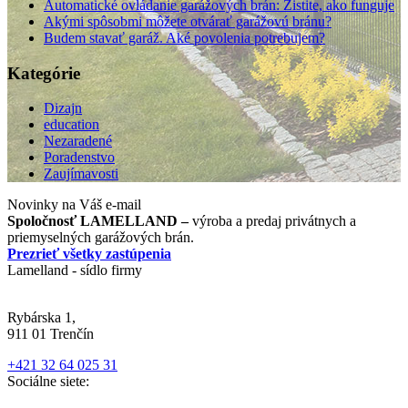
Automatické ovládanie garážových brán: Zistite, ako funguje
Akými spôsobmi môžete otvárať garážovú bránu?
Budem stavať garáž. Aké povolenia potrebujem?
Kategórie
Dizajn
education
Nezaradené
Poradenstvo
Zaujímavosti
Novinky na Váš e-mail
Spoločnosť LAMELLAND –
výroba a predaj privátnych a
priemyselných garážových brán.
Prezrieť všetky zastúpenia
Lamelland - sídlo firmy
Rybárska 1,
911 01 Trenčín
+421 32 64 025 31
Sociálne siete: