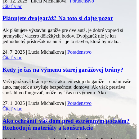
18. 12. 2025 | Lucia Michalkova |
Poradenstvo
Čítať viac
Plánujete dvojgaráž? Na toto si dajte pozor
Ak plánujete výstavbu garáže pre dve autá, je dobré vopred si
premyslieť viacero dôležitých bodov. Dvojgaráž nie je len
jednoduchý prístrešok na autá – je to stavba, ktorá by mala...
24. 7. 2025 | Lucia Michalkova |
Poradenstvo
Čítať viac
Kedy je čas na výmenu starej garážovej brány?
Vaša garážová brána je viac ako len vstup do garáže – chráni vaše
auto, majetok a zvyšuje bezpečnosť domova. Ak však prestáva
spoľahlivo fungovať, môže byť čas na výmenu. Ako...
27. 1. 2025 | Lucia Michalkova |
Poradenstvo
Čítať viac
Ako ochrániť váš dom pred extrémnym počasím?
Rozhodujú materiály a konštrukcie