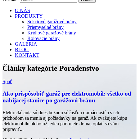
O NÁS
PRODUKTY
Sekciové garážové brány
Priemyselné brány
Krídlové garážové brány
Rolovacie brány
GALÉRIA
BLOG
KONTAKT
Články kategórie Poradenstvo
Späť
Ako prispôsobiť garáž pre elektromobil: všetko od
nabíjacej stanice po garážovú bránu
Elektrické autá sú dnes bežnou súčasťou domácností a s ich
príchodom sa menia aj požiadavky na garáž. Ak zvažujete kúpu
elektromobilu alebo už jeden parkujete doma, oplatí sa vám
pripraviť...