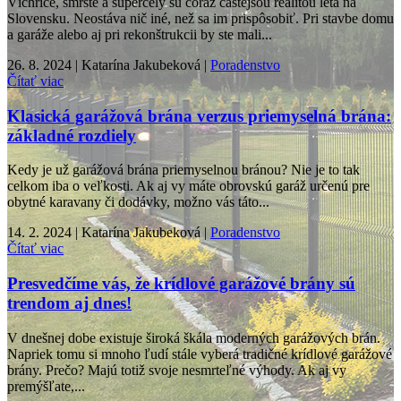
Víchrice, smršte a supercely sú čoraz častejšou realitou leta na
Slovensku. Neostáva nič iné, než sa im prispôsobiť. Pri stavbe domu
a garáže alebo aj pri rekonštrukcii by ste mali...
26. 8. 2024 | Katarína Jakubeková |
Poradenstvo
Čítať viac
Klasická garážová brána verzus priemyselná brána:
základné rozdiely
Kedy je už garážová brána priemyselnou bránou? Nie je to tak
celkom iba o veľkosti. Ak aj vy máte obrovskú garáž určenú pre
obytné karavany či dodávky, možno vás táto...
14. 2. 2024 | Katarína Jakubeková |
Poradenstvo
Čítať viac
Presvedčíme vás, že krídlové garážové brány sú
trendom aj dnes!
V dnešnej dobe existuje široká škála moderných garážových brán.
Napriek tomu si mnoho ľudí stále vyberá tradičné krídlové garážové
brány. Prečo? Majú totiž svoje nesmrteľné výhody. Ak aj vy
premýšľate,...