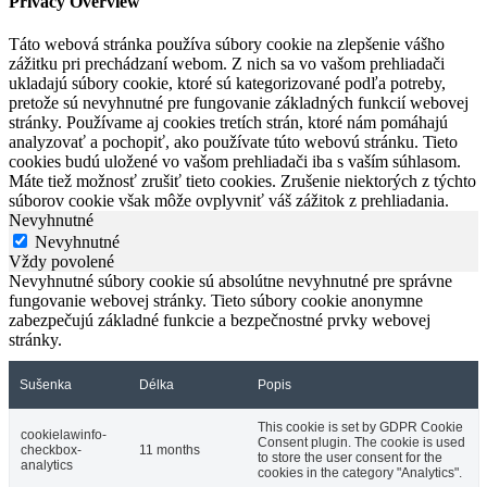
Privacy Overview
Táto webová stránka používa súbory cookie na zlepšenie vášho
zážitku pri prechádzaní webom. Z nich sa vo vašom prehliadači
ukladajú súbory cookie, ktoré sú kategorizované podľa potreby,
pretože sú nevyhnutné pre fungovanie základných funkcií webovej
stránky. Používame aj cookies tretích strán, ktoré nám pomáhajú
analyzovať a pochopiť, ako používate túto webovú stránku. Tieto
cookies budú uložené vo vašom prehliadači iba s vaším súhlasom.
Máte tiež možnosť zrušiť tieto cookies. Zrušenie niektorých z týchto
súborov cookie však môže ovplyvniť váš zážitok z prehliadania.
Nevyhnutné
Nevyhnutné
Vždy povolené
Nevyhnutné súbory cookie sú absolútne nevyhnutné pre správne
fungovanie webovej stránky. Tieto súbory cookie anonymne
zabezpečujú základné funkcie a bezpečnostné prvky webovej
stránky.
Sušenka
Délka
Popis
This cookie is set by GDPR Cookie
cookielawinfo-
Consent plugin. The cookie is used
checkbox-
11 months
to store the user consent for the
analytics
cookies in the category "Analytics".