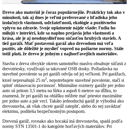
Drevo ako materiál je čoraz populárnejšie. Prakticky tak ako v
minulosti, tak aj dnes je veľmi preferované z hľadiska jeho
izolačných vlastností, udržateľnosti, ekológie a pozitívneho
vplyvu na zdravie. Svoje uplatnenie nájde všade: ľudia ho
milujú v interiéri, kde sa naplno prejavia jeho vlastnosti a
krása, ale je aj neodmysliteľnou súčasťou hrubých stavieb. A
tiež garáží. Mať postavenú garáž ako drevodom má veľa
pozitív, ale dôležité je myslieť vopred na požiarne normy. Stále
totiž platí, že drevo je jedným z najhorľavejších materiálov.
Stavba z dreva obvykle okrem samotného masívu obsahuje súčasti z
drevotriesky, využívajú sa takzvané OSB dosky. Požiadavka na
stavebné povolenie sa pri garáži odvíja od jej veľkosti. Pri garážach,
2
ktoré nepresahujú 25 m
, nepotrebujete stavebné povolenie, stačí si
splniť ohlasovaciu povinnosť. Minimálne rozmery garáže pre jedno
auto sú pritom 3,5 metra na šírku a aspoň 6 metrov na dĺžku, to
znamená, že pri garáži na ohlášku môžete mať priestor maximálne
pre jedno auto a pár vecí. Takáto jednoduchá garáž je výhodná ako
drevostavba, ak však chcete garáž zatepliť, alebo do nej zavádzať
elektrinu, podlieha bezpečnostným postupom.
Drevená garáž, rovnako ako hocaká iná drevostavba, spadá podľa
normy STN 13501-1 do kategórie horľavých materiálov. Pri