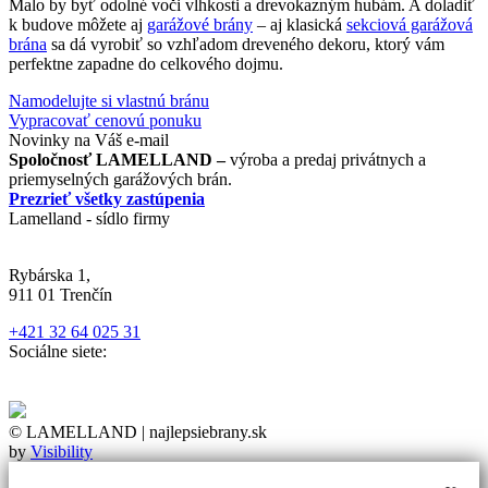
Malo by byť odolné voči vlhkosti a drevokazným hubám. A doladiť
k budove môžete aj
garážové brány
– aj klasická
sekciová garážová
brána
sa dá vyrobiť so vzhľadom dreveného dekoru, ktorý vám
perfektne zapadne do celkového dojmu.
Namodelujte si vlastnú bránu
Vypracovať cenovú ponuku
Novinky na Váš e-mail
Spoločnosť LAMELLAND –
výroba a predaj privátnych a
priemyselných garážových brán.
Prezrieť všetky zastúpenia
Lamelland - sídlo firmy
Rybárska 1,
911 01 Trenčín
+421 32 64 025 31
Sociálne siete:
Nastavenia cookies
© LAMELLAND | najlepsiebrany.sk
by
Visibility