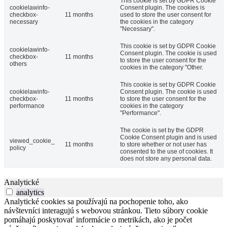
This cookie is set by GDPR Cookie
cookielawinfo-
Consent plugin. The cookies is
checkbox-
11 months
used to store the user consent for
necessary
the cookies in the category
"Necessary".
This cookie is set by GDPR Cookie
cookielawinfo-
Consent plugin. The cookie is used
checkbox-
11 months
to store the user consent for the
others
cookies in the category "Other.
This cookie is set by GDPR Cookie
cookielawinfo-
Consent plugin. The cookie is used
checkbox-
11 months
to store the user consent for the
performance
cookies in the category
"Performance".
The cookie is set by the GDPR
Cookie Consent plugin and is used
viewed_cookie_
11 months
to store whether or not user has
policy
consented to the use of cookies. It
does not store any personal data.
Analytické
analytics
Analytické cookies sa používajú na pochopenie toho, ako
návštevníci interagujú s webovou stránkou. Tieto súbory cookie
pomáhajú poskytovať informácie o metrikách, ako je počet