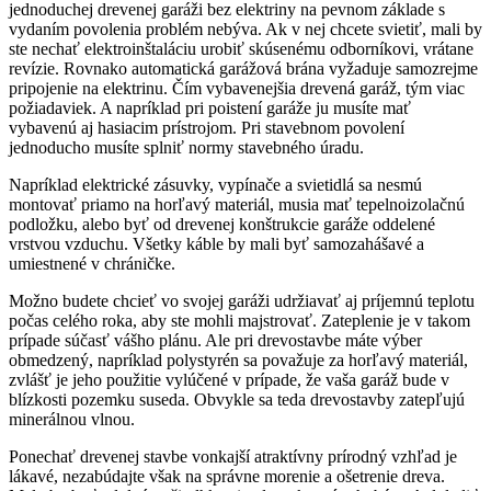
jednoduchej drevenej garáži bez elektriny na pevnom základe s
vydaním povolenia problém nebýva. Ak v nej chcete svietiť, mali by
ste nechať elektroinštaláciu urobiť skúsenému odborníkovi, vrátane
revízie. Rovnako automatická garážová brána vyžaduje samozrejme
pripojenie na elektrinu. Čím vybavenejšia drevená garáž, tým viac
požiadaviek. A napríklad pri poistení garáže ju musíte mať
vybavenú aj hasiacim prístrojom. Pri stavebnom povolení
jednoducho musíte splniť normy stavebného úradu.
Napríklad elektrické zásuvky, vypínače a svietidlá sa nesmú
montovať priamo na horľavý materiál, musia mať tepelnoizolačnú
podložku, alebo byť od drevenej konštrukcie garáže oddelené
vrstvou vzduchu. Všetky káble by mali byť samozahášavé a
umiestnené v chráničke.
Možno budete chcieť vo svojej garáži udržiavať aj príjemnú teplotu
počas celého roka, aby ste mohli majstrovať. Zateplenie je v takom
prípade súčasť vášho plánu. Ale pri drevostavbe máte výber
obmedzený, napríklad polystyrén sa považuje za horľavý materiál,
zvlášť je jeho použitie vylúčené v prípade, že vaša garáž bude v
blízkosti pozemku suseda. Obvykle sa teda drevostavby zatepľujú
minerálnou vlnou.
Ponechať drevenej stavbe vonkajší atraktívny prírodný vzhľad je
lákavé, nezabúdajte však na správne morenie a ošetrenie dreva.