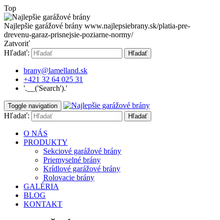
Top
Najlepšie garážové brány
www.najlepsiebrany.sk/platia-pre-
drevenu-garaz-prisnejsie-poziarne-normy/
Zatvoriť
Hľadať:
Hľadať
brany@lamelland.sk
+421 32 64 025 31
'.__('Search').'
Toggle navigation
Hľadať:
Hľadať
O NÁS
PRODUKTY
Sekciové garážové brány
Priemyselné brány
Krídlové garážové brány
Rolovacie brány
GALÉRIA
BLOG
KONTAKT