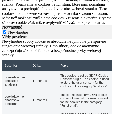
stránky. Používame aj cookies tretích strán, ktoré nám pomáhajú
analyzovať a pochopiť, ako používate túto webovú stránku. Tieto
cookies budú uložené vo vašom prehliadači iba s vaším súhlasom.
Máte tiež možnosť zrušiť tieto cookies. Zrušenie niektorých z týchto
súborov cookie však môže ovplyvniť váš zážitok z prehliadania.
Nevyhnutné
Nevyhnutné
Vždy povolené
Nevyhnutné súbory cookie sú absolútne nevyhnutné pre správne
fungovanie webovej stránky. Tieto súbory cookie anonymne
zabezpečujú základné funkcie a bezpečnostné prvky webovej
stránky.
Sušenka
Délka
Popis
This cookie is set by GDPR Cookie
cookielawinfo-
Consent plugin. The cookie is used
checkbox-
11 months
to store the user consent for the
analytics
cookies in the category "Analytics".
The cookie is set by GDPR cookie
cookielawinfo-
consent to record the user consent
checkbox-
11 months
for the cookies in the category
functional
"Functional".