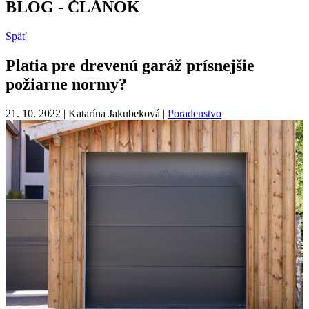
BLOG - ČLÁNOK
Späť
Platia pre drevenú garáž prísnejšie
požiarne normy?
21. 10. 2022 | Katarína Jakubeková |
Poradenstvo