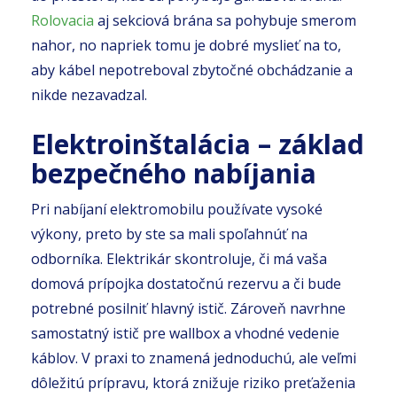
Rolovacia
aj sekciová brána sa pohybuje smerom
nahor, no napriek tomu je dobré myslieť na to,
aby kábel nepotreboval zbytočné obchádzanie a
nikde nezavadzal.
Elektroinštalácia – základ
bezpečného nabíjania
Pri nabíjaní elektromobilu používate vysoké
výkony, preto by ste sa mali spoľahnúť na
odborníka. Elektrikár skontroluje, či má vaša
domová prípojka dostatočnú rezervu a či bude
potrebné posilniť hlavný istič. Zároveň navrhne
samostatný istič pre wallbox a vhodné vedenie
káblov. V praxi to znamená jednoduchú, ale veľmi
dôležitú prípravu, ktorá znižuje riziko preťaženia