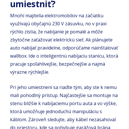
umiestniť?
Mnohí majitelia elektromobilov na začiatku
využívajú obyčajnú 230 V zásuvku, no v praxi
rýchlo zistia, že nabíjanie je pomalé a môže
zbytočne zaťažovať elektrickú sieť. Ak plánujete
auto nabíjať pravidelne, odporúčame nainštalovať
wallbox. Ide o inteligentnú nabíjaciu stanicu, ktorá
pracuje spoľahlivejšie, bezpečnejšie a najmä
výrazne rýchlejšie.
Pri jeho umiestnení sa riaďte tým, aby ste k nemu
mali pohodlný prístup. Najčastejšie sa montuje na
stenu bližšie k nabíjaciemu portu auta a vo výške,
ktorá umožňuje jednoduchú manipuláciu s
káblom. Zároveň sledujte, aby kábel nezasahoval
do priestoru, kde sa pohybuje garážová brána.