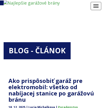
'.__
Toggle
brany@lamelland.sk
+421 32 64 025 31
navigat
BLOG - ČLÁNOK
Ako prispôsobiť garáž pre
elektromobil: všetko od
nabíjacej stanice po garážovú
bránu
18. 12. 2025 | Lucia Michalkova |
Poradenstvo